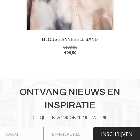
BLOUSE ANNEBELL SAND
€
199,00
€
99,50
Dit
product
heeft
meerdere
variaties.
ONTVANG NIEUWS EN
Deze
optie
INSPIRATIE
kan
gekozen
worden
SCHRIJF JE IN VOOR ONZE NIEUWSBRIEF
op
de
INSCHRIJVEN
productpagina