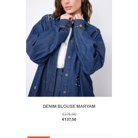
DENIM BLOUSE MARYAM
€
275,00
€
137,50
Dit
product