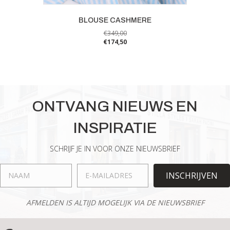
BLOUSE CASHMERE
€
349,00
€
174,50
Dit
product
heeft
meerdere
variaties.
ONTVANG NIEUWS EN
Deze
optie
INSPIRATIE
kan
gekozen
worden
SCHRIJF JE IN VOOR ONZE NIEUWSBRIEF
op
de
INSCHRIJVEN
productpagina
AFMELDEN IS ALTIJD MOGELIJK VIA DE NIEUWSBRIEF