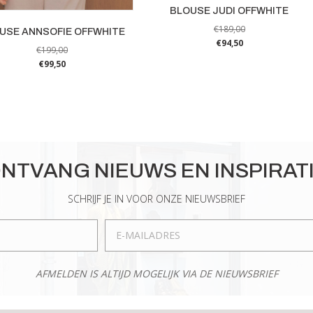
BLOUSE JUDI OFFWHITE
€
189,00
USE ANNSOFIE OFFWHITE
€
94,50
€
199,00
Dit
€
99,50
product
Dit
heeft
product
meerdere
heeft
variaties.
meerdere
Deze
variaties.
optie
Deze
NTVANG NIEUWS EN INSPIRAT
kan
optie
gekozen
kan
SCHRIJF JE IN VOOR ONZE NIEUWSBRIEF
worden
gekozen
op
worden
de
op
productpagina
de
AFMELDEN IS ALTIJD MOGELIJK VIA DE NIEUWSBRIEF
productpagina