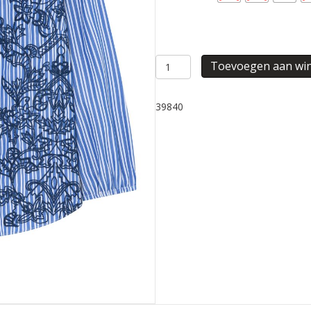
CARMEN
Toevoegen aan wi
BLOUSE
aantal
39840