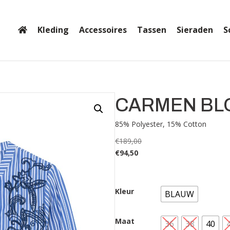
Kleding
Accessoires
Tassen
Sieraden
S
CARMEN BL
85% Polyester, 15% Cotton
€
189,00
€
94,50
Kleur
BLAUW
Maat
36
38
40