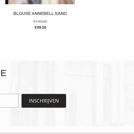
BLOUSE ANNEBELL SAND
€
199,00
€
99,50
Dit
product
heeft
meerdere
variaties.
Deze
IE
optie
kan
gekozen
worden
INSCHRIJVEN
op
de
productpagina