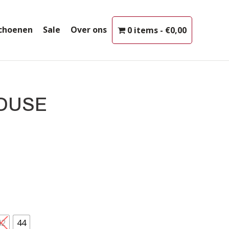
choenen
Sale
Over ons
0 items
€0,00
OUSE
42
44