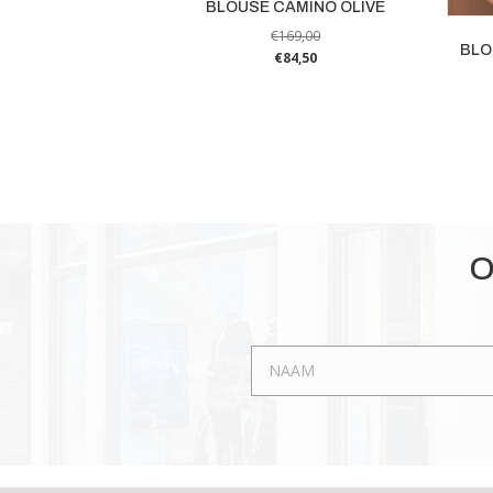
BLOUSE CAMINO OLIVE
€
169,00
BLO
€
84,50
Dit
product
heeft
meerdere
variaties.
Deze
optie
O
kan
gekozen
worden
op
de
productpagina