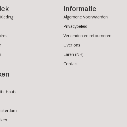
dek
Informatie
Kleding
Algemene Voorwaarden
Privacybeleid
ires
Verzenden en retourneren
n
Over ons
n
Laren (NH)
Contact
ken
its Hauts
msterdam
rken