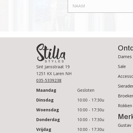
worden
op
de
productpagina
Ont
Dames 
Sale
Sint Jansstraat 19
1251 KX Laren NH
Accesso
035-5339238
Sierade
Maandag
Gesloten
Broeke
Dinsdag
10:00 - 17:30u
Rokken
Woensdag
10:00 - 17:30u
Mer
Donderdag
10:00 - 17:30u
Gustav
Vrijdag
10:00 - 17:30u