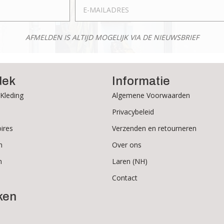
op
de
de
productpagina
productpagina
AFMELDEN IS ALTIJD MOGELIJK VIA DE NIEUWSBRIEF
dek
Informatie
Kleding
Algemene Voorwaarden
Privacybeleid
ires
Verzenden en retourneren
n
Over ons
n
Laren (NH)
Contact
ken