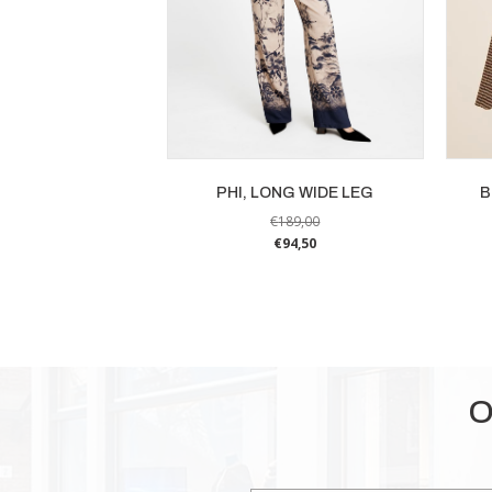
PHI, LONG WIDE LEG
B
€
189,00
€
94,50
Dit
product
heeft
meerdere
variaties.
Deze
O
optie
kan
gekozen