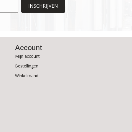
de
INSCHRIJVEN
productpagina
Account
Mijn account
Bestellingen
Winkelmand