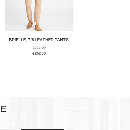
BRIELLE, 7/8 LEATHER PANTS
€
525,00
€
262,50
Dit
product
heeft
meerdere
variaties.
Deze
optie
IE
kan
gekozen
worden
op