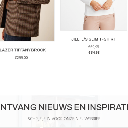
JILL, L/S SLIM T-SHIRT
€
69,95
LAZER TIFFANY BROOK
€
34,98
€
299,00
Dit
Dit
product
product
heeft
heeft
meerdere
meerdere
variaties.
variaties.
Deze
Deze
optie
optie
NTVANG NIEUWS EN INSPIRAT
kan
kan
gekozen
gekozen
SCHRIJF JE IN VOOR ONZE NIEUWSBRIEF
worden
worden
op