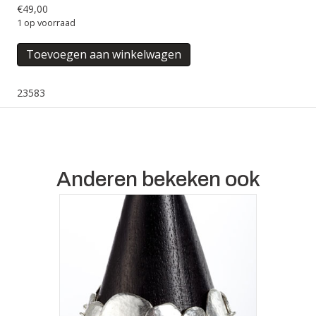
€
49,00
1 op voorraad
ARMBAND
Toevoegen aan winkelwagen
FISH
aantal
23583
Anderen bekeken ook