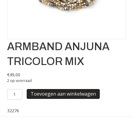
ARMBAND ANJUNA
TRICOLOR MIX
€
49,00
2 op voorraad
ARMBAND
Toevoegen aan winkelwagen
ANJUNA
TRICOLOR
MIX
32276
aantal