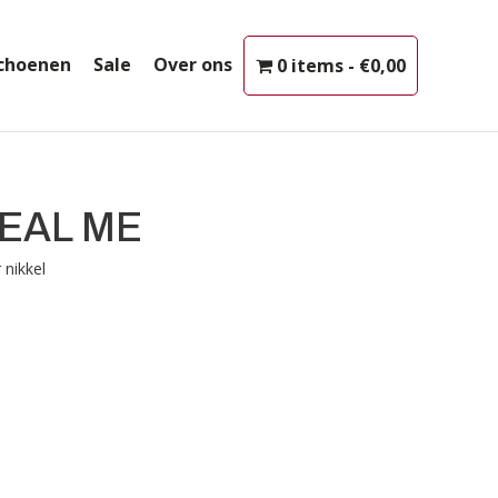
choenen
Sale
Over ons
0 items
€0,00
EAL ME
 nikkel