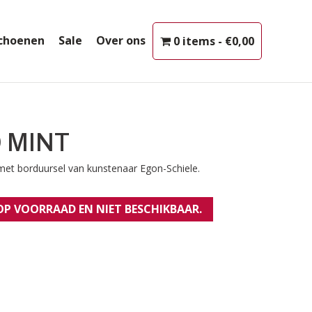
choenen
Sale
Over ons
0 items
€0,00
 MINT
y met borduursel van kunstenaar Egon-Schiele.
 OP VOORRAAD EN NIET BESCHIKBAAR.