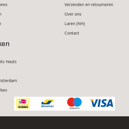
ires
Verzenden en retourneren
n
Over ons
n
Laren (NH)
Contact
ken
its Hauts
msterdam
rken