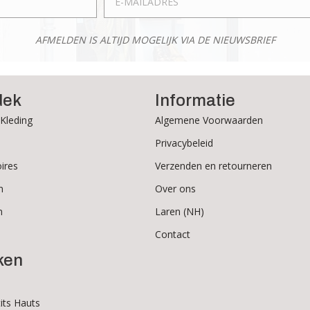
AFMELDEN IS ALTIJD MOGELIJK VIA DE NIEUWSBRIEF
dek
Informatie
Kleding
Algemene Voorwaarden
Privacybeleid
ires
Verzenden en retourneren
n
Over ons
n
Laren (NH)
Contact
ken
its Hauts