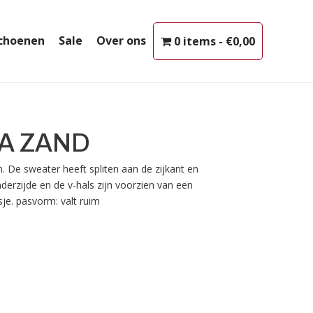
choenen
Sale
Over ons
0 items
€0,00
A ZAND
 De sweater heeft spliten aan de zijkant en
erzijde en de v-hals zijn voorzien van een
sje. pasvorm: valt ruim