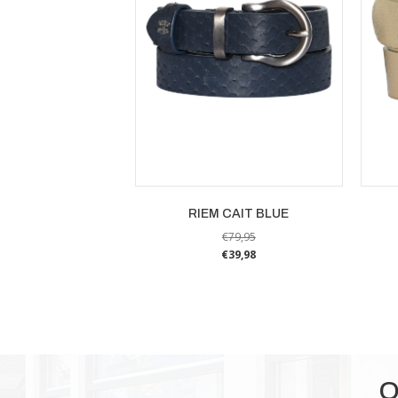
RIEM CAIT BLUE
€
79,95
€
39,98
Dit
product
heeft
meerdere
variaties.
Deze
O