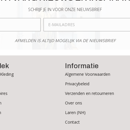
kan
gekozen
SCHRIJF JE IN VOOR ONZE NIEUWSBRIEF
worden
op
de
productpagina
AFMELDEN IS ALTIJD MOGELIJK VIA DE NIEUWSBRIEF
dek
Informatie
Kleding
Algemene Voorwaarden
Privacybeleid
ires
Verzenden en retourneren
n
Over ons
n
Laren (NH)
Contact