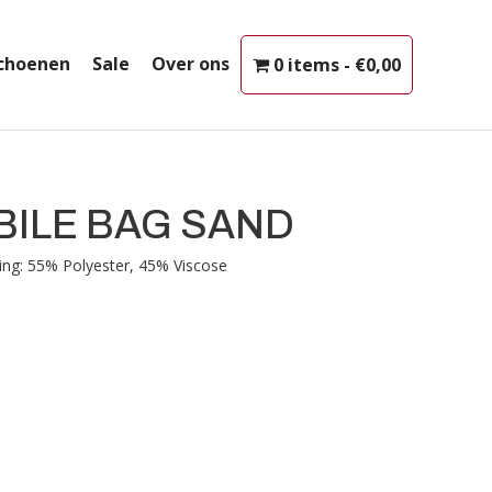
choenen
Sale
Over ons
0 items
€0,00
ILE BAG SAND
ing: 55% Polyester, 45% Viscose