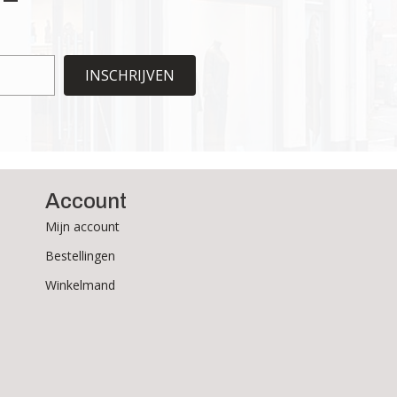
optie
kan
gekozen
worden
INSCHRIJVEN
op
de
productpagina
Account
Mijn account
Bestellingen
Winkelmand