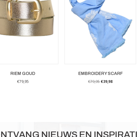
RIEM GOUD
EMBROIDERY SCARF
€
79,95
€
79,95
€
39,98
Dit
product
heeft
meerdere
variaties.
Deze
optie
NTVANG NIEUWS EN INSPIRAT