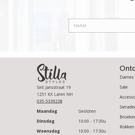
optie
kan
gekozen
worden
op
de
productpagina
Ont
Dames 
Sale
Sint Jansstraat 19
1251 KX Laren NH
Accesso
035-5339238
Sierade
Maandag
Gesloten
Broeke
Dinsdag
10:00 - 17:30u
Rokken
Woensdag
10:00 - 17:30u