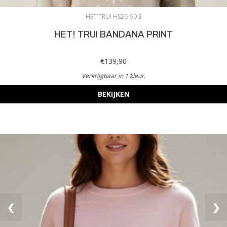
HET TRUI HS26-90 S
HET! TRUI BANDANA PRINT
€139,90
Verkrijgbaar in 1 kleur.
BEKIJKEN
❮
❯