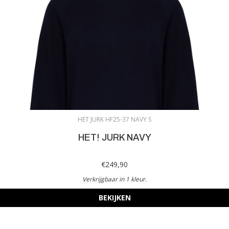
HET JURK HF25-37 NAVY S
HET! JURK NAVY
€249,90
Verkrijgbaar in 1 kleur.
BEKIJKEN