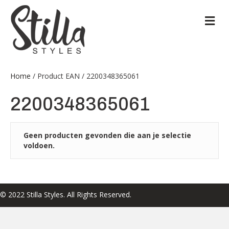
M
Home
/ Product EAN / 2200348365061
2200348365061
Geen producten gevonden die aan je selectie
voldoen.
© 2022 Stilla Styles. All Rights Reserved.